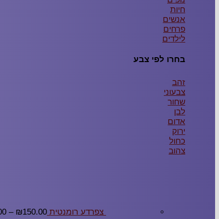
חיות
אנשים
פרחים
לילדים
בחרו לפי צבע
זהב
צבעוני
שחור
לבן
אדום
ירוק
כחול
צהוב
צפרדע רומנטית
150.00
₪
–
00