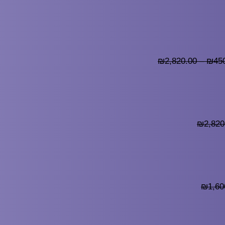
₪
2,820.00
–
₪
45
₪
2,820
₪
1,60