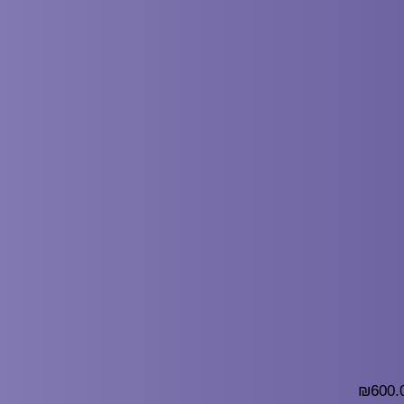
₪
600.