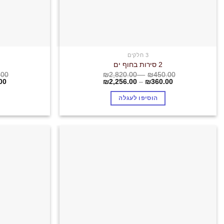
3 חלקים
2 סירות בחוף ים
.00
₪
2,820.00
–
₪
450.00
00
₪
2,256.00
–
₪
360.00
הוסיפו לעגלה