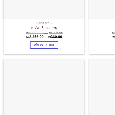
נופים קטלוג
גשר ורוד 3 חלקים
₪
2,820.00
–
₪
450.00
₪
₪
2,256.00
–
₪
360.00
₪
הוסיפו לעגלה