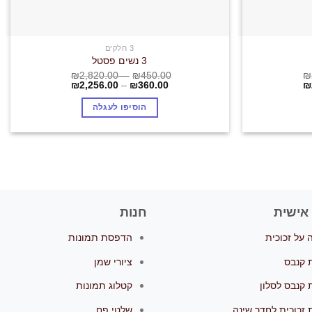
3 חלקים
3 נשים פסטל
₪
2,820.00
–
₪
450.00
₪
₪
2,256.00
–
₪
360.00
₪
הוסיפו לעגלה
אישית
חנות
על זכוכית
הדפסת תמונות
 קנבס
ציורי שמן
 קנבס לסלון
קטלוג תמונות
 זכוכית לחדר שינה
שלטי פח