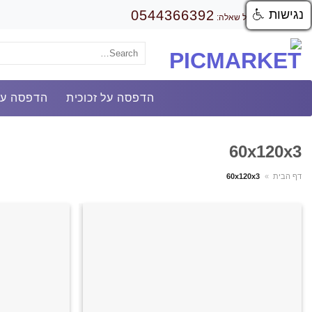
Ski
נגישות
נגישות
0544366392
לכל שאלה:
t
conten
Search
for:
הדפסה על זכוכית
הדפסה על
60x120x3
דף הבית
»
60x120x3