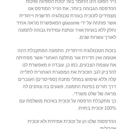
נייר הפוטו הינו החומר בעל יכולת הספיגה ואיכות
ההדפסה הגבוהה ביותר, את הנייר המודפס אנו
מצמידים לזכוכית בעזרת טכנולוגיה חדשנית וייחודית
אשר פותחה על ידי glassme המאפשרת מראה אחיד
וחלק ללא בועיות אוויר ונותנת עמידות גבוהה לתמונה
לאורך עשרות שנים.
בזכות הטכנולוגיה הייחודית, התמונה המתקבלת הינה
אטומה ואין חדירת אור מחלקה האחורי אשר מפחיתה
את עוצמת הצבעים, כמו כן, עובדה זו מאפשרת לנו
להדביק לגב הזכוכית את המסגרת האחורית לתלייה
קלה וללא שימוש במתלי מתכת (ספייסרים) העוברים
דרך חורים בפינות התמונה, פוגעים בה ונותנים לה
מראה של שלט משרדי.
כך מתקבלת הדפסה על זכוכית באיכות מושלמת עם
100% זכוכית בחזית.
ההדפסות שלנו הן על זכוכית אמיתית ולא זכוכית
אקרילית