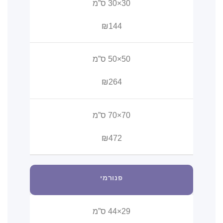
30×30 ס”מ
₪144
50×50 ס”מ
₪264
70×70 ס”מ
₪472
פנורמי
29×44 ס”מ