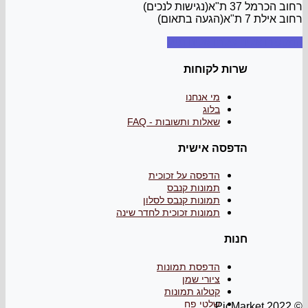
רחוב הכרמל 37 ת"א(נגישות לנכים)
רחוב אילת 7 ת"א(הגעה בתאום)
התקשרו אלינו
שלחו אלינו מייל
שרות לקוחות
מי אנחנו
בלוג
שאלות ותשובות - FAQ
הדפסה אישית
הדפסה על זכוכית
תמונות קנבס
תמונות קנבס לסלון
תמונות זכוכית לחדר שינה
חנות
הדפסת תמונות
ציורי שמן
קטלוג תמונות
שלטי פח
© PicMarket 2022