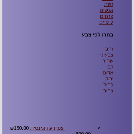
חיות
אנשים
פרחים
לילדים
בחרו לפי צבע
זהב
צבעוני
שחור
לבן
אדום
ירוק
כחול
צהוב
צפרדע רומנטית
150.00
₪