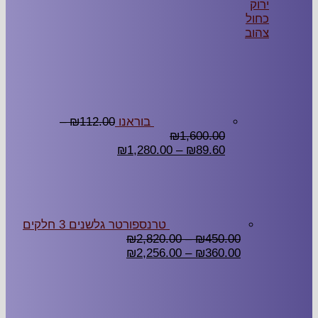
ירוק
כחול
צהוב
בוראנו
112.00
₪
–
₪
1,600.00
₪
1,280.00
–
₪
89.60
טרנספורטר גלשנים 3 חלקים
₪
2,820.00
–
₪
450.00
₪
2,256.00
–
₪
360.00