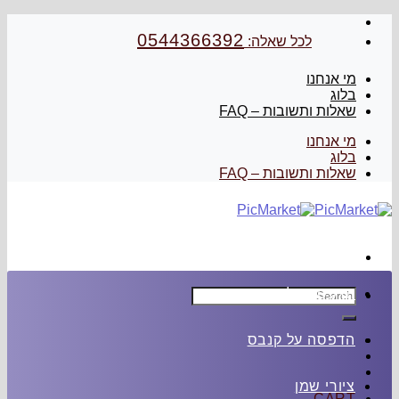
Skip
to
0544366392
לכל שאלה:
content
מי אנחנו
בלוג
שאלות ותשובות – FAQ
מי אנחנו
בלוג
שאלות ותשובות – FAQ
Search
הדפסה על זכוכית
for:
הדפסה על קנבס
ציורי שמן
CART