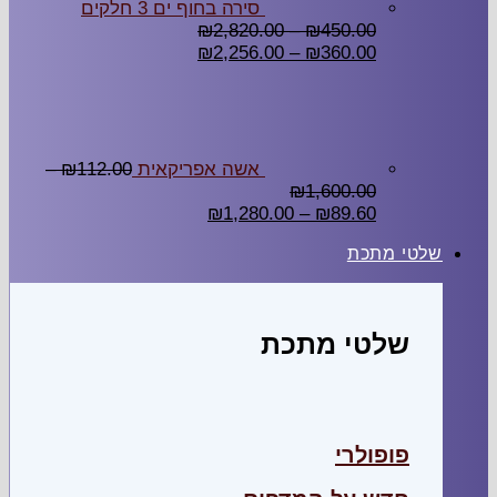
סירה בחוף ים 3 חלקים
₪
2,820.00
–
₪
450.00
₪
2,256.00
–
₪
360.00
אשה אפריקאית
112.00
₪
–
₪
1,600.00
₪
1,280.00
–
₪
89.60
שלטי מתכת
שלטי מתכת
פופולרי