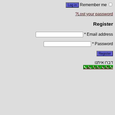
Remember me
Log in
Lost your password?
Register
*
Email address
*
Password
Register
דברו איתנו
Call Now Button