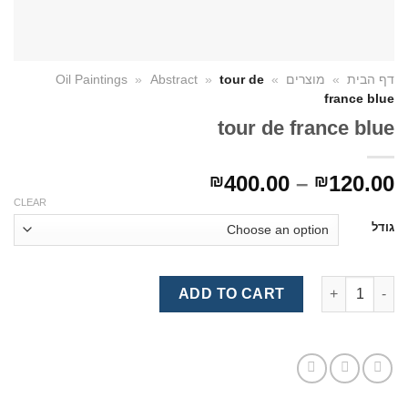
דף הבית
»
מוצרים
»
tour de
»
Abstract
»
Oil Paintings
france blue
tour de france blue
400.00
–
120.00
₪
₪
CLEAR
גודל
tour de france blue quantity
ADD TO CART