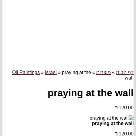
רים
»
praying at the
»
Israel
»
Oil Paintings
praying at t
prayin