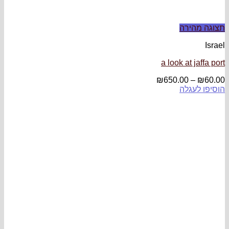
a loo
₪
650