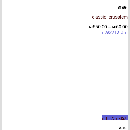
clas
₪
650