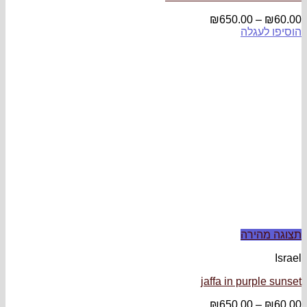
₪
650
jaffa in
₪
650