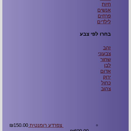
ם
ם
ים
 לפי צבע
י
צפרדע רומנטית
150.00
₪