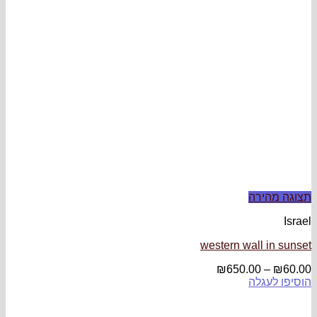
western w
₪
650