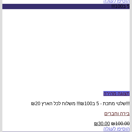
ץ ₪20
₪
3