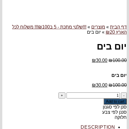
רים
»
!!!שלטי מתכת - 5 ב₪100!!! משלוח לכל
ום בים
₪
3
₪
3
DESCRI