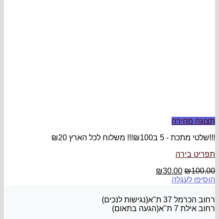
ץ ₪20
₪
3