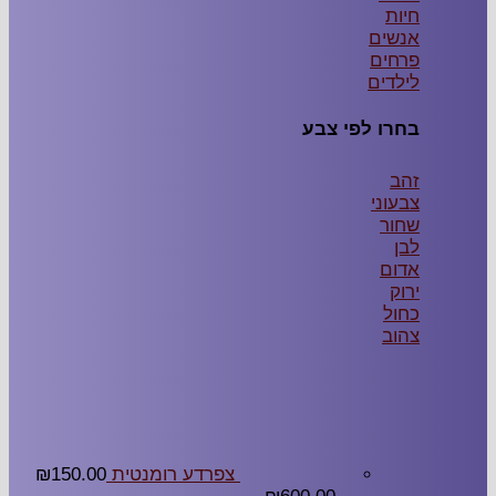
ם
ם
ים
 לפי צבע
י
צפרדע רומנטית
150.00
₪