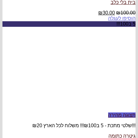
₪
3
ץ ₪20