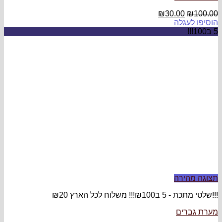
₪
3
ץ ₪20