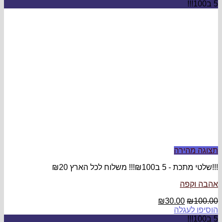
ץ ₪20
₪
3