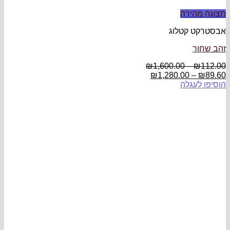
תצוגה מהירה
אבסטרקט קטלוג
זהב שחור
₪
1,600.00
–
₪
112.00
₪
1,280.00
–
₪
89.60
הוסיפו לעגלה