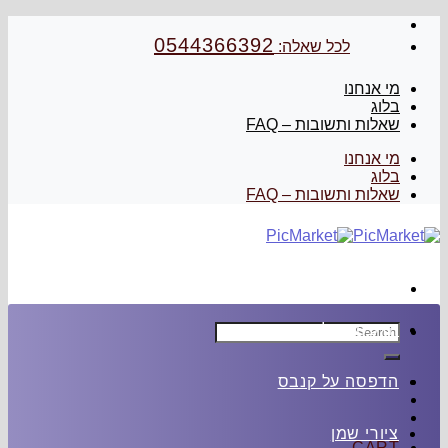
Skip
to
0544366392
לכל שאלה:
content
מי אנחנו
בלוג
שאלות ותשובות – FAQ
מי אנחנו
בלוג
שאלות ותשובות – FAQ
Search
הדפסה על זכוכית
for:
הדפסה על קנבס
ציורי שמן
CART