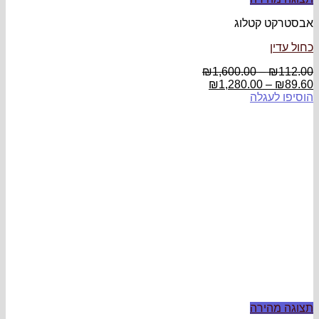
אבסטרקט קטלוג
כחול עדין
₪
1,600.00
–
₪
112.00
₪
1,280.00
–
₪
89.60
הוסיפו לעגלה
תצוגה מהירה