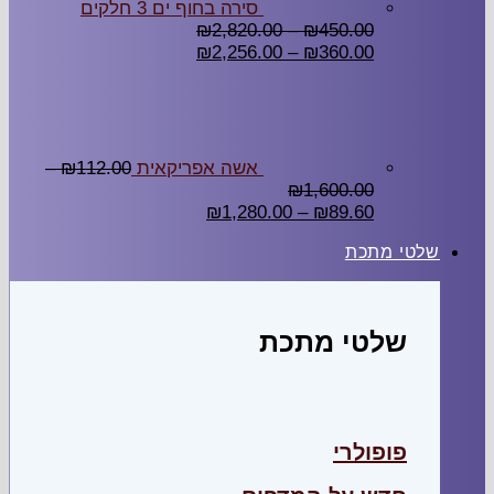
סירה בחוף ים 3 חלקים
₪
2,820.00
–
₪
450.00
₪
2,256.00
–
₪
360.00
אשה אפריקאית
112.00
₪
–
₪
1,600.00
₪
1,280.00
–
₪
89.60
שלטי מתכת
שלטי מתכת
פופולרי