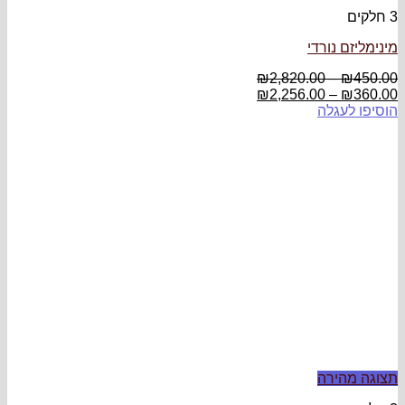
3 חלקים
מינימליזם נורדי
₪
2,820.00
–
₪
450.00
₪
2,256.00
–
₪
360.00
הוסיפו לעגלה
תצוגה מהירה