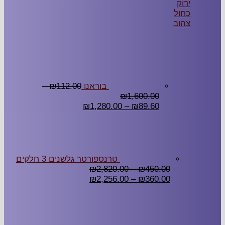
ירוק
כחול
צהוב
בוראנו
112.00
₪
–
₪
1,600.00
₪
1,280.00
–
₪
89.60
טרנספורטר גלשנים 3 חלקים
₪
2,820.00
–
₪
450.00
₪
2,256.00
–
₪
360.00