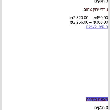
3 חלקים
נורדי ירוק צהוב
₪
2,820.00
–
₪
450.00
₪
2,256.00
–
₪
360.00
הוסיפו לעגלה
תצוגה מהירה
3 חלקים