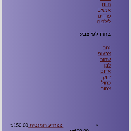
חיות
אנשים
פרחים
לילדים
בחרו לפי צבע
זהב
צבעוני
שחור
לבן
אדום
ירוק
כחול
צהוב
צפרדע רומנטית
150.00
₪